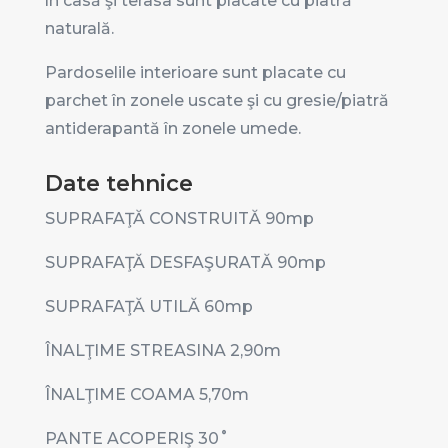
în casă şi terasa sunt placate cu piatră
naturală.
Pardoselile interioare sunt placate cu
parchet în zonele uscate şi cu gresie/piatră
antiderapantă în zonele umede.
Date tehnice
SUPRAFAŢĂ CONSTRUITĂ 90
mp
SUPRAFAŢĂ DESFAŞURATĂ 90
mp
SUPRAFAŢĂ UTILĂ 60
mp
ÎNALŢIME STREASINA 2,90
m
ÎNALŢIME COAMA 5,70
m
PANTE ACOPERIŞ 30
˚