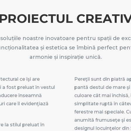
PROIECTUL CREATI
oluțiile noastre inovatoare pentru spații de ex
uncționalitatea și estetica se îmbină perfect pen
armonie și inspirație unică.
ectural ce îşi are
Pereţii sunt din piatră a
i a fost preluat în vestul
pantă destul de mare şi î
 traducere înseamnă
culoare cât mai închisă, 
ri care îl evidenţiază
simplitate ruptă în cât
ferestre mai speciale. C
anumită frumuseţe şi est
e la stilul preluat în
designul locuinţelor din 