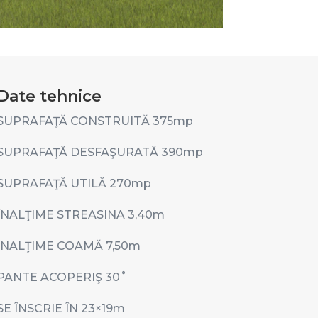
Date tehnice
SUPRAFAŢĂ CONSTRUITĂ 375
mp
SUPRAFAŢĂ DESFAŞURATĂ 390
mp
SUPRAFAŢĂ UTILĂ 270
mp
ÎNALŢIME STREASINA 3,40
m
ÎNALŢIME COAMĂ 7,50
m
PANTE ACOPERIŞ 30
˚
SE ÎNSCRIE ÎN 23
×19m