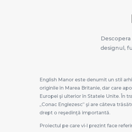
Descopera s
designul, f
English Manor este denumit un stil arhit
originile în Marea Britanie, dar care apo
Europei şi ulterior în Statele Unite. În
„Conac Englezesc” şi are câteva trăsătu
drept o reşedinţă importantă.
Proiectul pe care vi-l prezint face referir