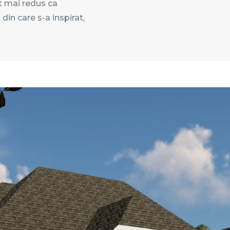
t mai redus ca
din care s-a inspirat,