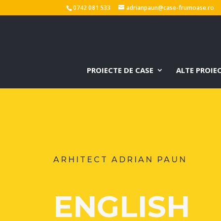
0742 081 533
adrianpaun@case-frumoase.ro
PROIECTE DE CASE
ALTE PROIE
ARHITECT ADRIAN PAUN
ENGLISH