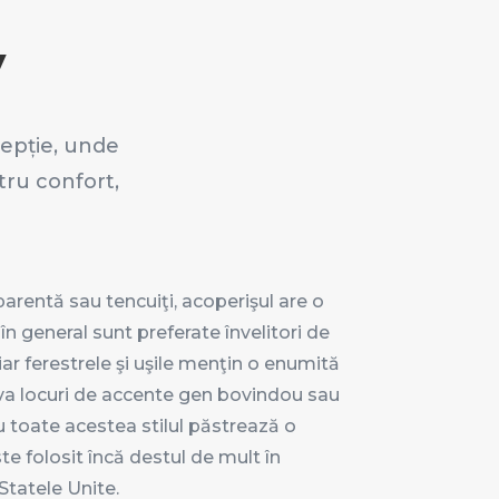
V
cepție, unde
tru confort,
parentă sau tencuiţi, acoperişul are o
n general sunt preferate învelitori de
iar ferestrele şi uşile menţin o enumită
eva locuri de accente gen bovindou sau
u toate acestea stilul păstrează o
e folosit încă destul de mult în
Statele Unite.