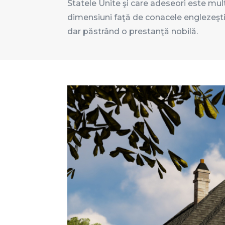
Statele Unite şi care adeseori este mul
dimensiuni faţă de conacele englezeşti 
dar păstrând o prestanţă nobilă.