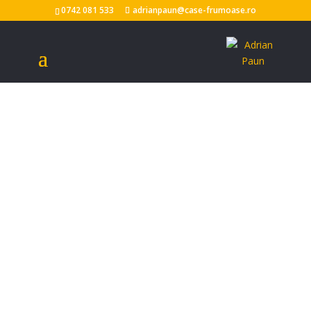
0742 081 533
adrianpaun@case-frumoase.ro
RALUCA