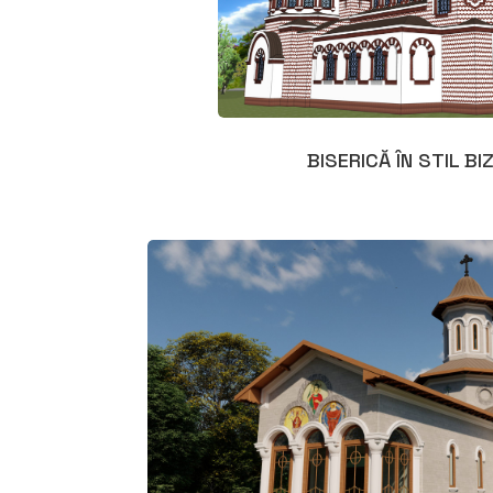
BISERICĂ ÎN STIL BI