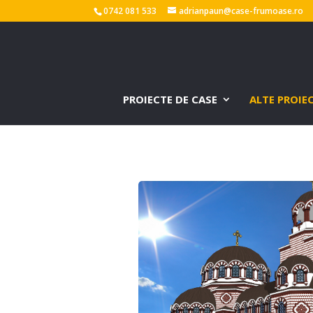
0742 081 533
adrianpaun@case-frumoase.ro
PROIECTE DE CASE
ALTE PROIE