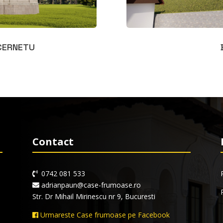
 CERNETU
Contact
0742 081 533
adrianpaun@case-frumoase.ro
Str. Dr Mihail Mirinescu nr 9, Bucuresti
Urmareste Case frumoase pe Facebook