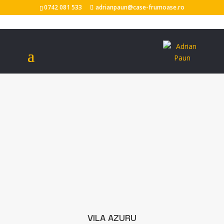
0742 081 533
adrianpaun@case-frumoase.ro
VILA AZURU