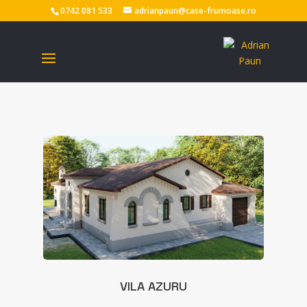
0742 081 533
adrianpaun@case-frumoase.ro
VILA AZURU