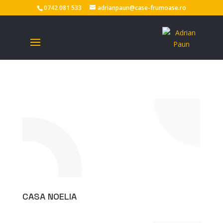
0742 081 533
adrianpaun@case-frumoase.ro
CASA NOELIA