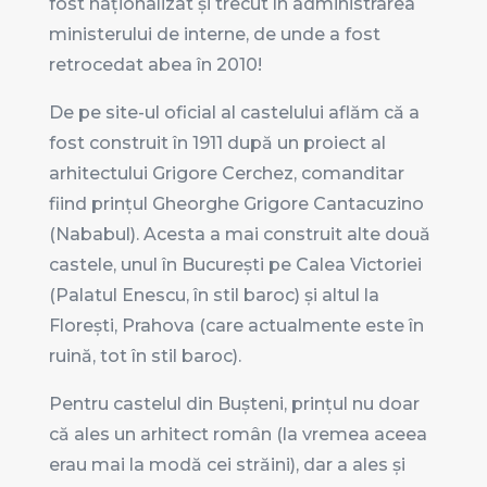
fost naționalizat și trecut în administrarea
ministerului de interne, de unde a fost
retrocedat abea în 2010!
De pe site-ul oficial al castelului aflăm că a
fost construit în 1911 după un proiect al
arhitectului Grigore Cerchez, comanditar
fiind prințul Gheorghe Grigore Cantacuzino
(Nababul). Acesta a mai construit alte două
castele, unul în București pe Calea Victoriei
(Palatul Enescu, în stil baroc) și altul la
Florești, Prahova (care actualmente este în
ruină, tot în stil baroc).
Pentru castelul din Bușteni, prințul nu doar
că ales un arhitect român (la vremea aceea
erau mai la modă cei străini), dar a ales și