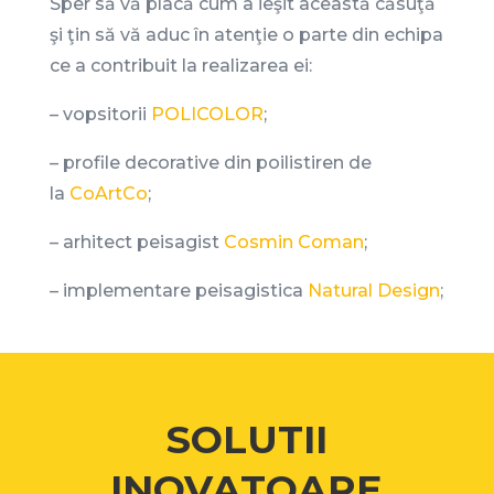
Sper să vă placă cum a ieşit această căsuţă
şi ţin să vă aduc în atenţie o parte din echipa
ce a contribuit la realizarea ei:
– vopsitorii
POLICOLOR
;
– profile decorative din poilistiren de
la
CoArtCo
;
– arhitect peisagist
Cosmin Coman
;
– implementare peisagistica
Natural Design
;
SOLUTII
INOVATOARE