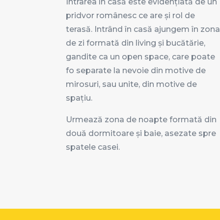
Intrarea în casă este evidențiată de un
pridvor românesc ce are și rol de
terasă. Intrând în casă ajungem în zon
de zi formată din living și bucătărie,
gandite ca un open space, care poate
fo separate la nevoie din motive de
mirosuri, sau unite, din motive de
spațiu.
Urmează zona de noapte formată din
două dormitoare și baie, asezate spre
spatele casei.