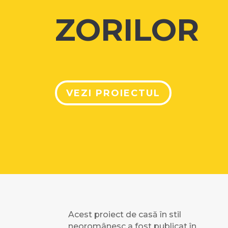
ZORILOR
VEZI PROIECTUL
Acest proiect de casă în stil
neoromânesc a fost publicat în