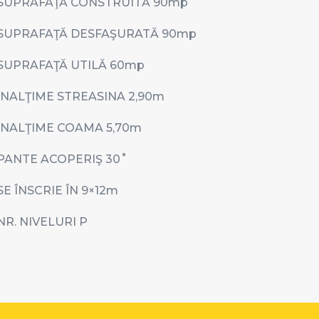
SUPRAFAŢĂ CONSTRUITĂ 90
mp
SUPRAFAŢĂ DESFAŞURATĂ 90
mp
SUPRAFAŢĂ UTILĂ 60
mp
ÎNALŢIME STREASINA 2,90
m
ÎNALŢIME COAMA 5,70
m
PANTE ACOPERIŞ 30
˚
SE ÎNSCRIE ÎN 9
×12m
NR. NIVELURI P