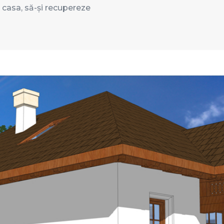
 casa, să-și recupereze