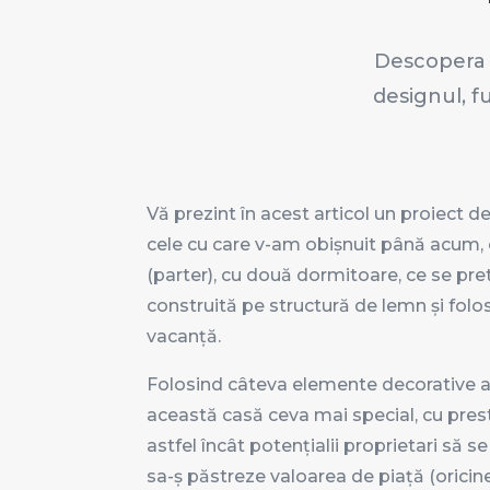
Descopera s
designul, f
Vă prezint în acest articol un proiect 
cele cu care v-am obișnuit până acum, c
(parter), cu două dormitoare, ce se pret
construită pe structură de lemn și folo
vacanță.
Folosind câteva elemente decorative am
această casă ceva mai special, cu prest
astfel încât potențialii proprietari să s
sa-ș păstreze valoarea de piață (oricine 