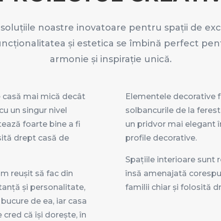
oluțiile noastre inovatoare pentru spații de ex
uncționalitatea și estetica se îmbină perfect pen
armonie și inspirație unică.
de casă mai mică decât
Elementele decorative f
u un singur nivel
solbancurile de la ferest
ează foarte bine a fi
un pridvor mai elegant î
sită drept casă de
profile decorative.
Spațiile interioare sunt 
 reușit să fac din
însă amenajată corespun
anță și personalitate,
familii chiar și folosită
e bucure de ea, iar casa
cred că își dorește, în