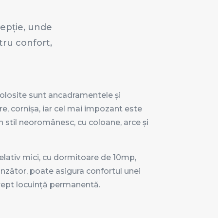
cepție, unde
tru confort,
olosite sunt ancadramentele și
re, cornișa, iar cel mai impozant este
n stil neoromânesc, cu coloane, arce și
relativ mici, cu dormitoare de 10mp,
zător, poate asigura confortul unei
 drept locuință permanentă.