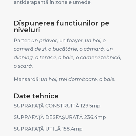
antiderapantă în zonele umede.
Dispunerea functiunilor pe
niveluri
Parter:
un pridvor,
un foayer,
un hol,
o
cameră de zi, o bucătărie, o cămară, un
dinning, o terasă, o baie, o cameră tehnică,
o scară.
Mansardă:
un hol,
trei dormitoare, o baie.
Date tehnice
SUPRAFAŢĂ CONSTRUITĂ 129.5mp
SUPRAFAŢĂ DESFAŞURATĂ 236.4mp
SUPRAFAŢĂ UTILĂ 158.4mp