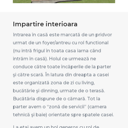
Impartire interioara
Intrarea în casă este marcată de un pridvor
urmat de un foyer/antreu cu rol functional
(nu intră frigul în toata casa iarna când
intrăm în casă). Holul ce urmează ne
conduce către toate încăperile de la parter
şi către scară. În latura din dreapta a casei
este organizată zona de zi cu living,
bucătărie şi dinning, urmate de o terasă.
Bucătăria dispune de o cămară. Tot la
parter avem o “zonă de servicii” (camera
tehnică şi baie) orientate spre spatele casei.
La etaj avem un hol generos cu rol de