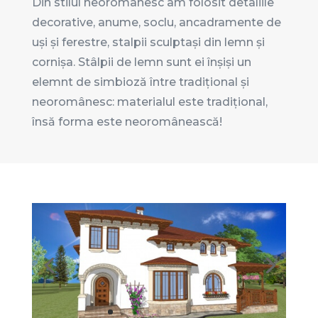
Din stilul neoromânesc am folosit detaliile
decorative, anume, soclu, ancadramente de
uși și ferestre, stalpii sculptași din lemn și
cornișa. Stâlpii de lemn sunt ei înșiși un
elemnt de simbioză între tradițional și
neoromânesc: materialul este tradițional,
însă forma este neoromânească!