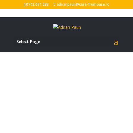
0742 081 533
adrianpaun@case-frumoase.ro
Select Page
DE VIATA