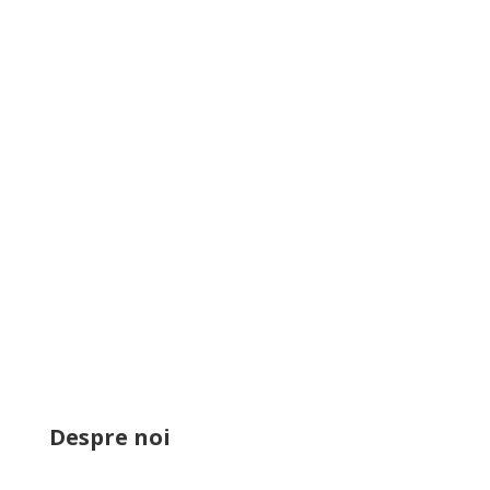
Nume
Email
Mesaj
Trimite
Despre noi