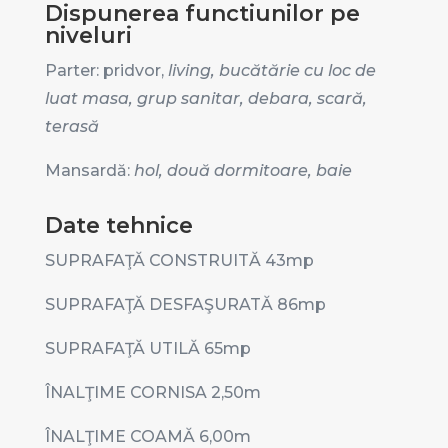
Dispunerea functiunilor pe
niveluri
Parter: pridvor,
living, bucătărie cu loc de
luat masa, grup sanitar, debara, scară,
terasă
Mansardă:
hol,
două dormitoare, baie
Date tehnice
SUPRAFAŢĂ CONSTRUITĂ 43
mp
SUPRAFAŢĂ DESFAŞURATĂ 86
mp
SUPRAFAŢĂ UTILĂ 65
mp
ÎNALŢIME CORNISA 2,50
m
ÎNALŢIME COAMĂ 6,00
m