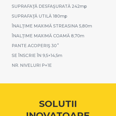
SUPRAFAŢĂ DESFAŞURATĂ 242mp
SUPRAFAŢĂ UTILĂ 180mp
ÎNALŢIME MAXIMĂ STREASINA 5,80m
ÎNALŢIME MAXIMĂ COAMĂ 8,70m
PANTE ACOPERIŞ 30˚
SE ÎNSCRIE ÎN 9,5×14,5m
NR. NIVELURI P+1E
SOLUTII
INOVATOARE