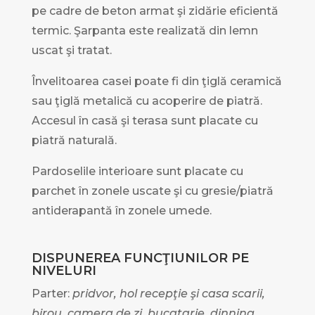
pe cadre de beton armat şi zidărie eficientă
termic. Şarpanta este realizată din lemn
uscat şi tratat.
Învelitoarea casei poate fi din ţiglă ceramică
sau ţiglă metalică cu acoperire de piatră.
Accesul în casă şi terasa sunt placate cu
piatră naturală.
Pardoselile interioare sunt placate cu
parchet în zonele uscate şi cu gresie/piatră
antiderapantă în zonele umede.
DISPUNEREA FUNCŢIUNILOR PE
NIVELURI
Parter:
pridvor, hol recep
ţie şi
casa scarii,
birou, camera de zi, bucatarie, dinning,