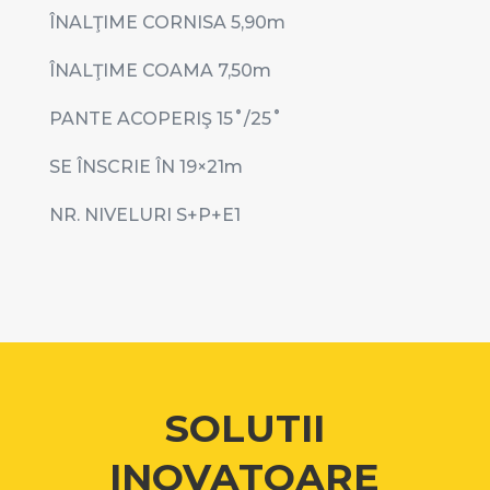
ÎNALŢIME CORNISA 5,90
m
ÎNALŢIME COAMA 7,50
m
PANTE ACOPERIŞ 15
˚/25˚
SE ÎNSCRIE ÎN 19
×21m
NR. NIVELURI S+P+E1
SOLUTII
INOVATOARE