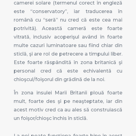
camerei solare (termenul corect în engleză
este “conservatory”, iar traducerea în
română cu “seră” nu cred că este cea mai
potrivită). Această cameră este foarte
vitrată, inclusiv acoperişul având în foarte
multe cazuri luminatoare sau fiind chiar din
sticlă, şi are rol de petrecere a timpului liber.
Este foarte răspândită în zona britanică şi
personal cred că este echivalentă cu
chioşcul/foişorul din grădină de la noi.
În zona insulei Marii Britanii plouă foarte
mult, foarte des şi pe neaşteptate, iar din
acest motiv cred ca au ales să construiască
un foişor/chioşc închis în sticlă.
La noi poate funcţiona foarte bine în acest