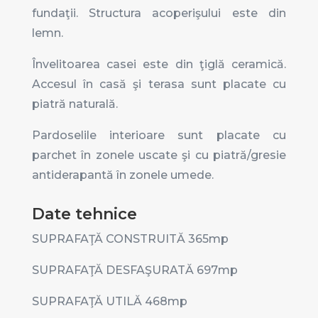
fundaţii. Structura acoperişului este din
lemn.
Învelitoarea casei este din ţiglă ceramică.
Accesul în casă şi terasa sunt placate cu
piatră naturală.
Pardoselile interioare sunt placate cu
parchet în zonele uscate şi cu piatră/gresie
antiderapantă în zonele umede.
Date tehnice
SUPRAFAŢĂ CONSTRUITĂ 365
mp
SUPRAFAŢĂ DESFAŞURATĂ 697
mp
SUPRAFAŢĂ UTILĂ 468
mp