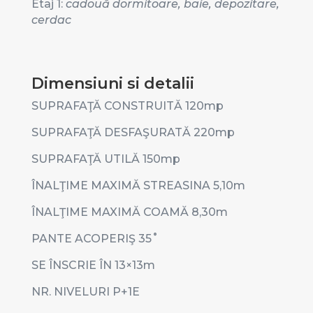
Etaj 1:
cadouă dormitoare, baie, depozitare,
cerdac
Dimensiuni si detalii
SUPRAFAŢĂ CONSTRUITĂ 120mp
SUPRAFAŢĂ DESFAŞURATĂ 220mp
SUPRAFAŢĂ UTILĂ 150mp
ÎNALŢIME MAXIMĂ STREASINA 5,10m
ÎNALŢIME MAXIMĂ COAMĂ 8,30m
PANTE ACOPERIŞ 35˚
SE ÎNSCRIE ÎN 13×13m
NR. NIVELURI P+1E