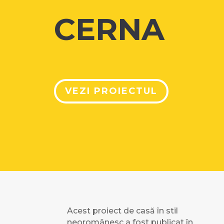
CERNA
VEZI PROIECTUL
Acest proiect de casă în stil
neoromânesc a fost publicat în