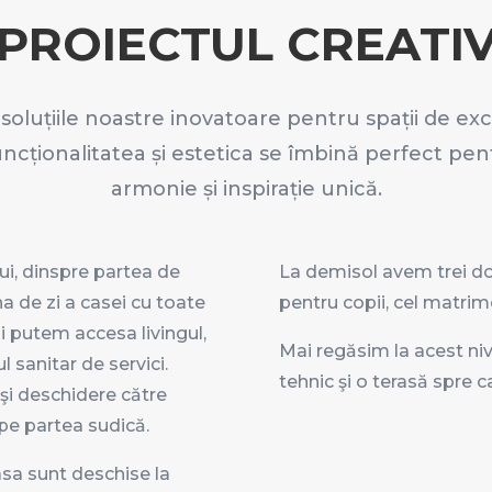
PROIECTUL CREATI
oluțiile noastre inovatoare pentru spații de ex
uncționalitatea și estetica se îmbină perfect pen
armonie și inspirație unică.
lui, dinspre partea de
La demisol avem trei dor
a de zi a casei cu toate
pentru copii, cel matrim
ui putem accesa livingul,
Mai regăsim la acest niv
l sanitar de servici.
tehnic şi o terasă spre 
 şi deschidere către
 pe partea sudică.
sa sunt deschise la