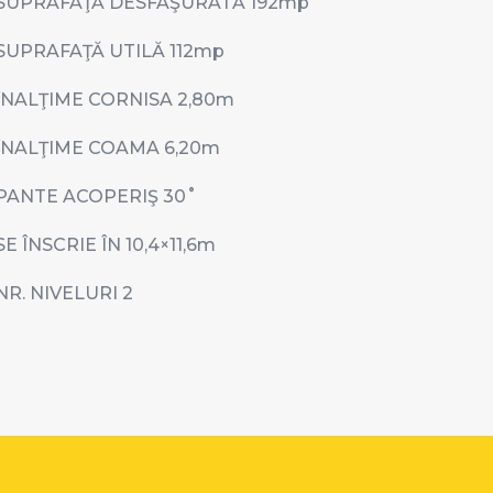
SUPRAFAŢĂ DESFAŞURATĂ 192
mp
SUPRAFAŢĂ UTILĂ 112
mp
ÎNALŢIME CORNISA 2,80
m
ÎNALŢIME COAMA 6,20
m
PANTE ACOPERIŞ 30
˚
SE ÎNSCRIE ÎN 10,4
×11,6m
NR. NIVELURI 2