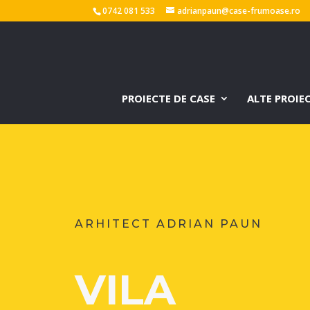
0742 081 533
adrianpaun@case-frumoase.ro
PROIECTE DE CASE
ALTE PROIE
ARHITECT ADRIAN PAUN
VILA