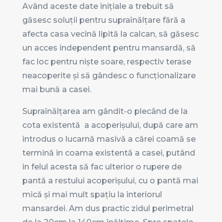
Având aceste date inițiale a trebuit să
găsesc soluții pentru supraînălțare fără a
afecta casa vecină lipită la calcan, să găsesc
un acces independent pentru mansardă, să
fac loc pentru niște soare, respectiv terase
neacoperite și să gândesc o funcționalizare
mai bună a casei.
Supraînălțarea am gândit-o plecând de la
cota existentă a acoperișului, după care am
introdus o lucarnă masivă a cărei coamă se
termină in coama existentă a casei, putând
in felul acesta să fac ulterior o rupere de
pantă a restului acoperișului, cu o pantă mai
mică și mai mult spațiu la interiorul
mansardei. Am dus practic zidul perimetral