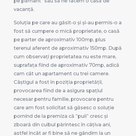
pe pământ” sau să ne facem o casă de
vacanță.
Soluția pe care au găsit-o și și-au permis-o a
fost să cumpere o mică proprietate, o casă
pe parter de aproximativ 100mp, plus
terenul aferent de aproximativ 150mp. După
cum observați proprietatea nu este mare,
suprafața fiind de aproximativ 70mp, adică
cam cât un apartament cu trei camere.
Câștigul a fost în poziția proprietății,
provocarea fiind de a asigura spațiul
necesar pentru familie, provocare pentru
care am fost solicitat să găsesc o soluție
pornind de la premiza că ”puii” cresc și
zboară din cuibul părintesc în câțiva ani,
astfel încât ar fi bine să ne gândim la un