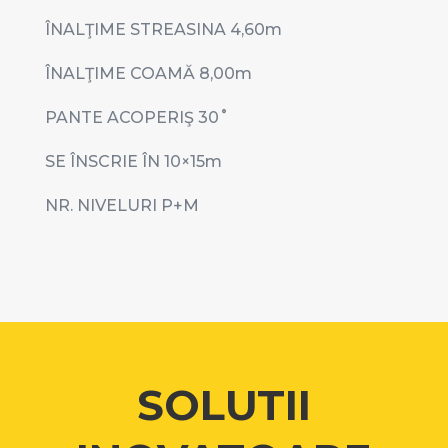
ÎNALŢIME STREASINA 4,60
m
ÎNALŢIME COAMĂ 8,00
m
PANTE ACOPERIŞ 30
˚
SE ÎNSCRIE ÎN 10
×15m
NR. NIVELURI P+M
SOLUTII