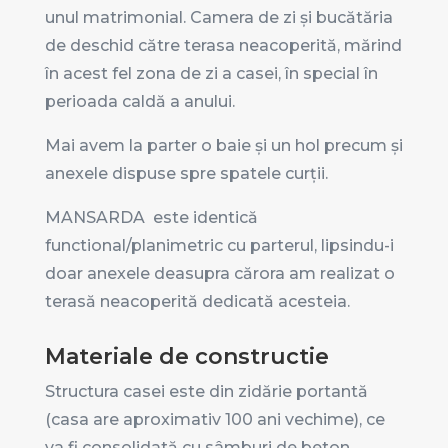
unul matrimonial. Camera de zi și bucătăria
de deschid către terasa neacoperită, mărind
în acest fel zona de zi a casei, în special în
perioada caldă a anului.
Mai avem la parter o baie și un hol precum și
anexele dispuse spre spatele curții.
MANSARDA este identică
functional/planimetric cu parterul, lipsindu-i
doar anexele deasupra cărora am realizat o
terasă neacoperită dedicată acesteia.
Materiale de constructie
Structura casei este din zidărie portantă
(casa are aproximativ 100 ani vechime), ce
va fi consolidată cu sâmburi de beton