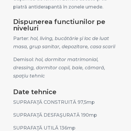
piatră antiderapantă în zonele umede.
Dispunerea functiunilor pe
niveluri
Parter:
hol,
living, bucătărie şi loc de luat
masa, grup sanitar, depozitare, casa scarii
Demisol:
hol,
dormitor matrimonial,
dressing, dormitor copii, baie, cămară,
spaţiu tehnic
Date tehnice
SUPRAFAŢĂ CONSTRUITĂ 97,5
mp
SUPRAFAŢĂ DESFAŞURATĂ 190
mp
SUPRAFAŢĂ UTILĂ 136
mp