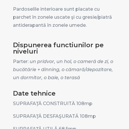
Pardoselile interioare sunt placate cu
parchet în zonele uscate şi cu gresie/piatră
antiderapantă în zonele umede.
Dispunerea functiunilor pe
niveluri
Parter:
un pridvor,
un hol,
o cameră de zi, o
bucătărie + dinning, o cămară/depozitare,
un dormitor, o baie, o terasă
Date tehnice
SUPRAFAŢĂ CONSTRUITĂ 108
mp
SUPRAFAŢĂ DESFAŞURATĂ 108
mp
SUPRAFAŢĂ UTILĂ 68.5
mp